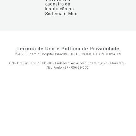
cadastro da
Instituição no
Sistema e-Mec
Termos de Uso e Política de Privacidade
©2025 Einstein Hospital Israelita -
TODOS OS DIREITOS RESERVADOS
CNPJ: 60.765.823/0001-30 - Endereço: Av. Albert Einstein, 627 - Morumbi -
São Paulo - SP - 05652-000
Ol
C
p
t