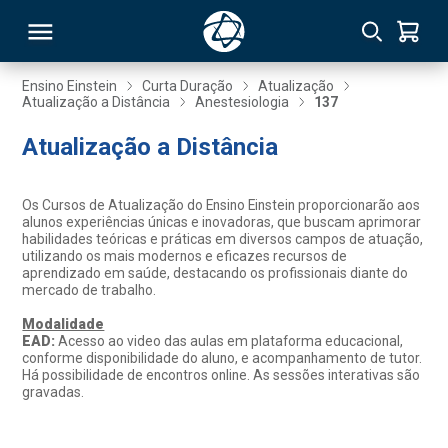
Ensino Einstein
Curta Duração
Atualização
Atualização a Distância
Anestesiologia
137
RSO
Atualização a Distância
TIVAS
Os Cursos de Atualização do Ensino Einstein proporcionarão aos
alunos experiências únicas e inovadoras, que buscam aprimorar
S
IN
habilidades teóricas e práticas em diversos campos de atuação,
utilizando os mais modernos e eficazes recursos de
aprendizado em saúde, destacando os profissionais diante do
ONAL
mercado de trabalho.
Modalidade
EAD:
Acesso ao video das aulas em plataforma educacional,
conforme disponibilidade do aluno, e acompanhamento de tutor.
 MBA
Há possibilidade de encontros online. As sessões interativas são
gravadas.
NTRO