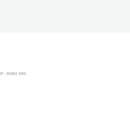
 SP - 05652-000
Ol
C
p