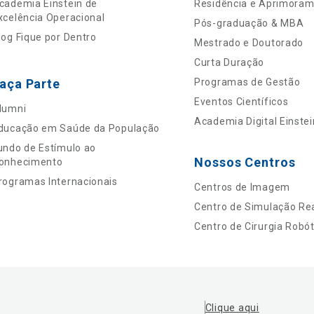
cademia Einstein de
Residência e Aprimora
xcelência Operacional
Pós-graduação & MBA
log Fique por Dentro
Mestrado e Doutorado
Curta Duração
aça Parte
Programas de Gestão
Eventos Científicos
lumni
Academia Digital Einstei
ducação em Saúde da População
undo de Estímulo ao
Nossos Centros
onhecimento
rogramas Internacionais
Centros de Imagem
Centro de Simulação Rea
Centro de Cirurgia Robót
Clique aqui