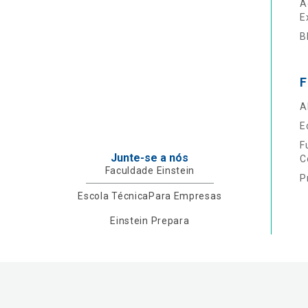
A
E
B
F
A
E
F
Junte-se a nós
C
Faculdade Einstein
P
Escola Técnica
Para Empresas
Einstein Prepara