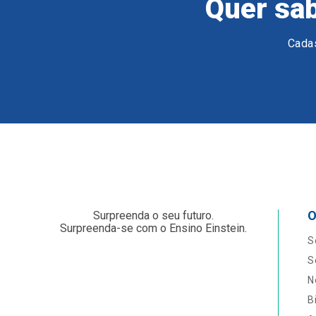
Quer sab
Cadas
O
Surpreenda o seu futuro.
Surpreenda-se com o Ensino Einstein.
S
S
N
B