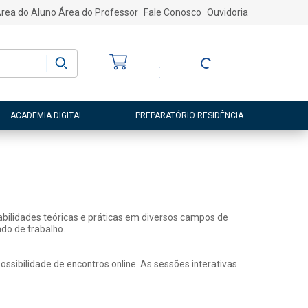
rea do Aluno
Área do Professor
Fale Conosco
Ouvidoria
Bem-vindo
(a)
Entre ou Cadastre-
se
ACADEMIA DIGITAL
PREPARATÓRIO RESIDÊNCIA
abilidades teóricas e práticas em diversos campos de
do de trabalho.
sibilidade de encontros online. As sessões interativas