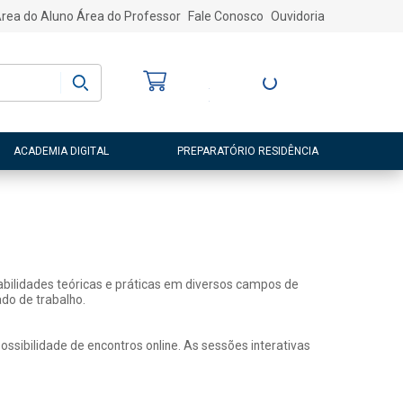
rea do Aluno
Área do Professor
Fale Conosco
Ouvidoria
Bem-vindo
(a)
Entre ou Cadastre-
se
ACADEMIA DIGITAL
PREPARATÓRIO RESIDÊNCIA
abilidades teóricas e práticas em diversos campos de
do de trabalho.
sibilidade de encontros online. As sessões interativas