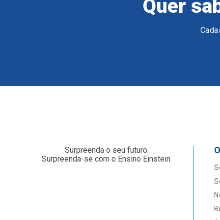
Quer sab
Cadas
O
Surpreenda o seu futuro.
Surpreenda-se com o Ensino Einstein.
S
S
N
B