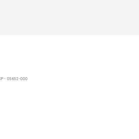
 SP - 05652-000
Ol
C
p