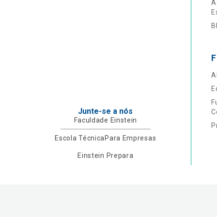
A
E
B
F
A
E
F
Junte-se a nós
C
Faculdade Einstein
P
Escola Técnica
Para Empresas
Einstein Prepara