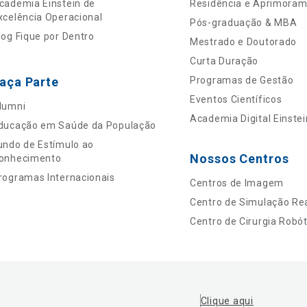
cademia Einstein de
Residência e Aprimora
xcelência Operacional
Pós-graduação & MBA
log Fique por Dentro
Mestrado e Doutorado
Curta Duração
aça Parte
Programas de Gestão
Eventos Científicos
lumni
Academia Digital Einstei
ducação em Saúde da População
undo de Estímulo ao
Nossos Centros
onhecimento
rogramas Internacionais
Centros de Imagem
Centro de Simulação Rea
Centro de Cirurgia Robót
Clique aqui