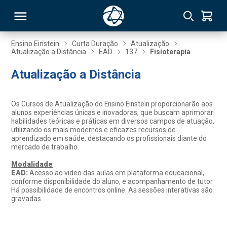
Ensino Einstein
Curta Duração
Atualização
Atualização a Distância
EAD
137
Fisioterapia
RSO
Atualização a Distância
TIVAS
Os Cursos de Atualização do Ensino Einstein proporcionarão aos
alunos experiências únicas e inovadoras, que buscam aprimorar
S
IN
habilidades teóricas e práticas em diversos campos de atuação,
utilizando os mais modernos e eficazes recursos de
aprendizado em saúde, destacando os profissionais diante do
ONAL
mercado de trabalho.
Modalidade
EAD:
Acesso ao video das aulas em plataforma educacional,
conforme disponibilidade do aluno, e acompanhamento de tutor.
 MBA
Há possibilidade de encontros online. As sessões interativas são
gravadas.
NTRO