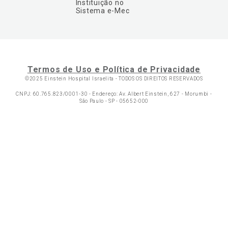
Instituição no
Sistema e-Mec
Termos de Uso e Política de Privacidade
©2025 Einstein Hospital Israelita -
TODOS OS DIREITOS RESERVADOS
CNPJ: 60.765.823/0001-30 - Endereço: Av. Albert Einstein, 627 - Morumbi -
São Paulo - SP - 05652-000
Ol
C
p
t
a
N
Fa
Whatsa
li