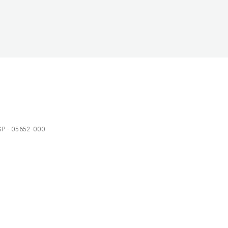
 SP - 05652-000
Ol
C
p