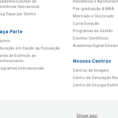
cademia Einstein de
Residência e Aprimora
xcelência Operacional
Pós-graduação & MBA
log Fique por Dentro
Mestrado e Doutorado
Curta Duração
aça Parte
Programas de Gestão
Eventos Científicos
lumni
Academia Digital Einstei
ducação em Saúde da População
undo de Estímulo ao
Nossos Centros
onhecimento
rogramas Internacionais
Centros de Imagem
Centro de Simulação Rea
Centro de Cirurgia Robót
Clique aqui