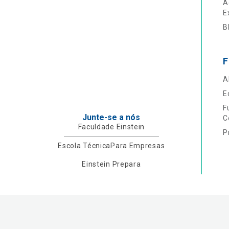
A
E
B
F
A
E
F
Junte-se a nós
C
Faculdade Einstein
P
Escola Técnica
Para Empresas
Einstein Prepara