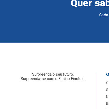
Quer sab
Cadas
O
Surpreenda o seu futuro.
Surpreenda-se com o Ensino Einstein.
S
S
N
B