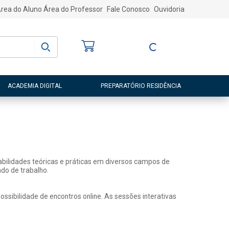
rea do Aluno
Área do Professor
Fale Conosco
Ouvidoria
Bem-vindo
(a)
Entre ou Cadastre-
se
ACADEMIA DIGITAL
PREPARATÓRIO RESIDÊNCIA
abilidades teóricas e práticas em diversos campos de
do de trabalho.
sibilidade de encontros online. As sessões interativas