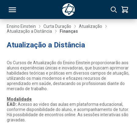
Ensino Einstein
Curta Duração
Atualização
Atualização a Distância
Finanças
RSO
Atualização a Distância
TIVAS
Os Cursos de Atualização do Ensino Einstein proporcionarão aos
alunos experiências únicas e inovadoras, que buscam aprimorar
S
IN
habilidades teóricas e práticas em diversos campos de atuação,
utilizando os mais modernos e eficazes recursos de
aprendizado em saúde, destacando os profissionais diante do
ONAL
mercado de trabalho.
Modalidade
EAD:
Acesso ao video das aulas em plataforma educacional,
conforme disponibilidade do aluno, e acompanhamento de tutor.
 MBA
Há possibilidade de encontros online. As sessões interativas são
gravadas.
NTRO