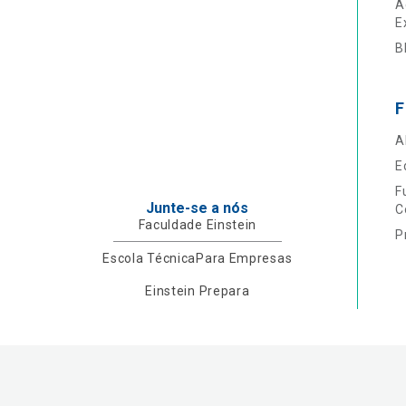
A
E
B
F
A
E
F
Junte-se a nós
C
Faculdade Einstein
P
Escola Técnica
Para Empresas
Einstein Prepara