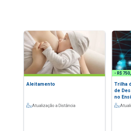
- R$ 750
Aleitamento
Trilha
de Des
no Ens
Atualização a Distância
Atual