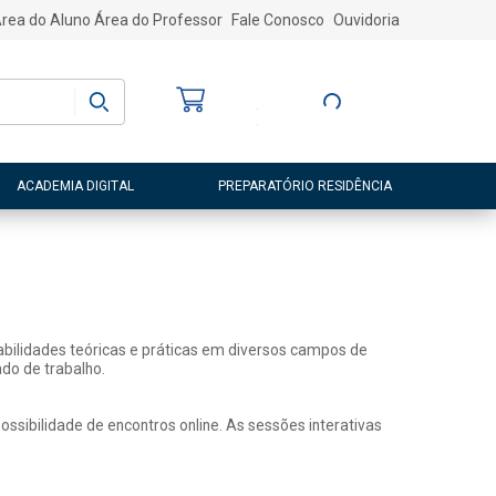
rea do Aluno
Área do Professor
Fale Conosco
Ouvidoria
Bem-vindo
(a)
Entre ou Cadastre-
se
ACADEMIA DIGITAL
PREPARATÓRIO RESIDÊNCIA
abilidades teóricas e práticas em diversos campos de
do de trabalho.
sibilidade de encontros online. As sessões interativas