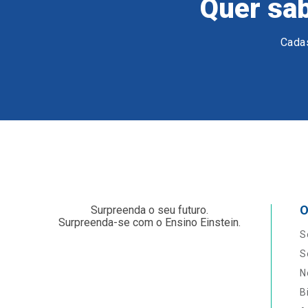
Quer sab
Cadas
O
Surpreenda o seu futuro.
Surpreenda-se com o Ensino Einstein.
S
S
N
B