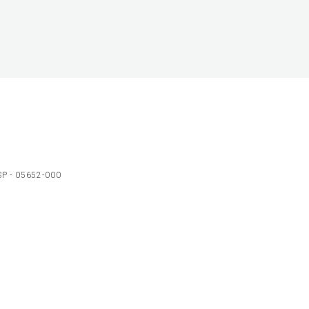
 SP - 05652-000
Ol
C
p