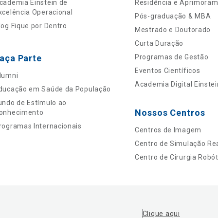
cademia Einstein de
Residência e Aprimora
xcelência Operacional
Pós-graduação & MBA
log Fique por Dentro
Mestrado e Doutorado
Curta Duração
aça Parte
Programas de Gestão
Eventos Científicos
lumni
Academia Digital Einstei
ducação em Saúde da População
undo de Estímulo ao
Nossos Centros
onhecimento
rogramas Internacionais
Centros de Imagem
Centro de Simulação Rea
Centro de Cirurgia Robót
Clique aqui