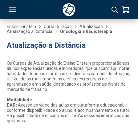
Ensino Einstein
Curta Duração
Atualização
Atualização a Distância
Oncologia e Radioterapia
RSO
Atualização a Distância
TIVAS
Os Cursos de Atualização do Ensino Einstein proporcionarão aos
alunos experiências únicas e inovadoras, que buscam aprimorar
S
IN
habilidades teóricas e práticas em diversos campos de atuação,
utilizando os mais modernos e eficazes recursos de
aprendizado em saúde, destacando os profissionais diante do
ONAL
mercado de trabalho.
Modalidade
EAD:
Acesso ao video das aulas em plataforma educacional,
conforme disponibilidade do aluno, e acompanhamento de tutor.
 MBA
Há possibilidade de encontros online. As sessões interativas são
gravadas.
NTRO