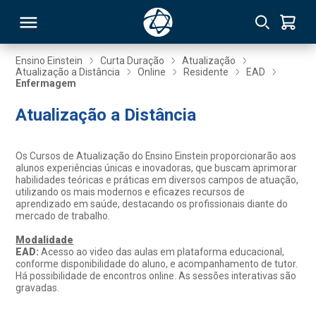
Ensino Einstein
Curta Duração
Atualização
Atualização a Distância
Online
Residente
EAD
Enfermagem
RSO
Atualização a Distância
TIVAS
Os Cursos de Atualização do Ensino Einstein proporcionarão aos
S
IN
alunos experiências únicas e inovadoras, que buscam aprimorar
habilidades teóricas e práticas em diversos campos de atuação,
utilizando os mais modernos e eficazes recursos de
ONAL
aprendizado em saúde, destacando os profissionais diante do
mercado de trabalho.
Modalidade
EAD:
Acesso ao video das aulas em plataforma educacional,
 MBA
conforme disponibilidade do aluno, e acompanhamento de tutor.
Há possibilidade de encontros online. As sessões interativas são
gravadas.
NTRO