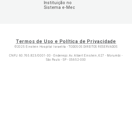
Instituição no
Sistema e-Mec
Termos de Uso e Política de Privacidade
©2025 Einstein Hospital Israelita -
TODOS OS DIREITOS RESERVADOS
CNPJ: 60.765.823/0001-30 - Endereço: Av. Albert Einstein, 627 - Morumbi -
São Paulo - SP - 05652-000
Ol
C
p
t
a
N
Fa
Whatsa