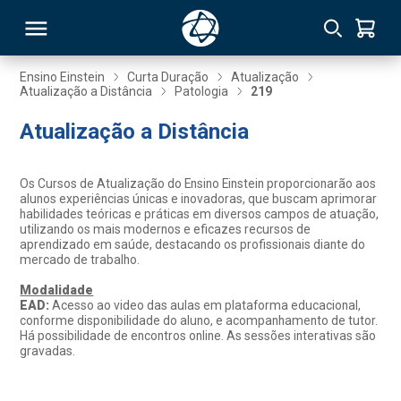
Ensino Einstein
Curta Duração
Atualização
Atualização a Distância
Patologia
219
RSO
Atualização a Distância
TIVAS
Os Cursos de Atualização do Ensino Einstein proporcionarão aos
alunos experiências únicas e inovadoras, que buscam aprimorar
S
IN
habilidades teóricas e práticas em diversos campos de atuação,
utilizando os mais modernos e eficazes recursos de
aprendizado em saúde, destacando os profissionais diante do
ONAL
mercado de trabalho.
Modalidade
EAD:
Acesso ao video das aulas em plataforma educacional,
conforme disponibilidade do aluno, e acompanhamento de tutor.
 MBA
Há possibilidade de encontros online. As sessões interativas são
gravadas.
NTRO