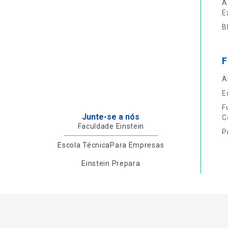
A
E
B
F
A
E
F
Junte-se a nós
C
Faculdade Einstein
P
Escola Técnica
Para Empresas
Einstein Prepara