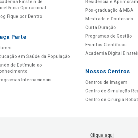
cademia Einstein de
Residência e Aprimora
xcelência Operacional
Pós-graduação & MBA
log Fique por Dentro
Mestrado e Doutorado
Curta Duração
aça Parte
Programas de Gestão
Eventos Científicos
lumni
Academia Digital Einstei
ducação em Saúde da População
undo de Estímulo ao
Nossos Centros
onhecimento
rogramas Internacionais
Centros de Imagem
Centro de Simulação Rea
Centro de Cirurgia Robót
Clique aqui