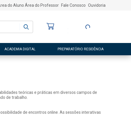
rea do Aluno
Área do Professor
Fale Conosco
Ouvidoria
Bem-vindo
(a)
Entre ou Cadastre-
se
ACADEMIA DIGITAL
PREPARATÓRIO RESIDÊNCIA
abilidades teóricas e práticas em diversos campos de
do de trabalho.
sibilidade de encontros online. As sessões interativas