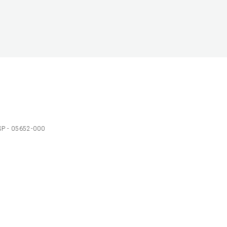
 SP - 05652-000
Ol
C
p