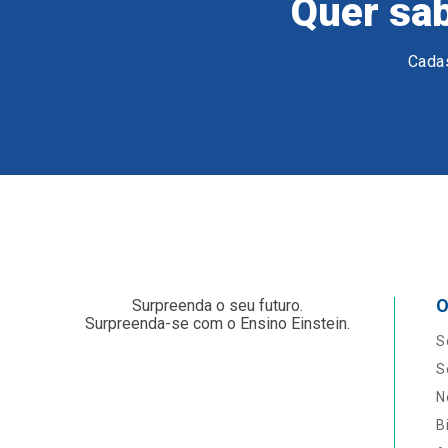
Quer sab
Cadas
O
Surpreenda o seu futuro.
Surpreenda-se com o Ensino Einstein.
S
S
N
B