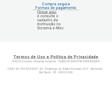
Compra segura
Formas de pagamento
Clique aqui
e consulte o
cadastro da
Instituição no
Sistema e-Mec
Termos de Uso e Política de Privacidade
©2025 Einstein Hospital Israelita -
TODOS OS DIREITOS RESERVADOS
CNPJ: 60.765.823/0001-30 - Endereço: Av. Albert Einstein, 627 - Morumbi -
São Paulo - SP - 05652-000
Ol
C