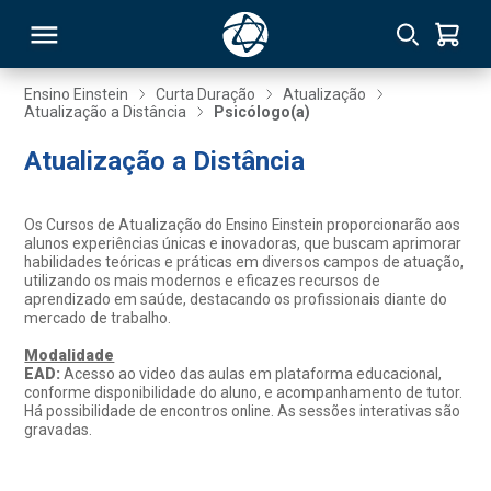
Ensino Einstein
Curta Duração
Atualização
Atualização a Distância
Psicólogo(a)
RSO
Atualização a Distância
TIVAS
Os Cursos de Atualização do Ensino Einstein proporcionarão aos
alunos experiências únicas e inovadoras, que buscam aprimorar
S
IN
habilidades teóricas e práticas em diversos campos de atuação,
utilizando os mais modernos e eficazes recursos de
aprendizado em saúde, destacando os profissionais diante do
ONAL
mercado de trabalho.
Modalidade
EAD:
Acesso ao video das aulas em plataforma educacional,
conforme disponibilidade do aluno, e acompanhamento de tutor.
 MBA
Há possibilidade de encontros online. As sessões interativas são
gravadas.
NTRO