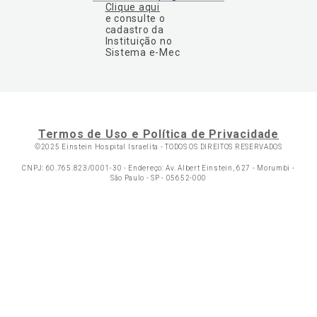
Clique aqui
e consulte o
cadastro da
Instituição no
Sistema e-Mec
Termos de Uso e Política de Privacidade
©2025 Einstein Hospital Israelita -
TODOS OS DIREITOS RESERVADOS
CNPJ: 60.765.823/0001-30 - Endereço: Av. Albert Einstein, 627 - Morumbi -
São Paulo - SP - 05652-000
Ol
C
p