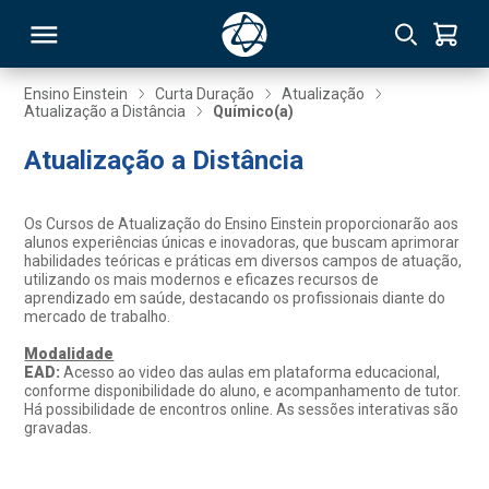
Ensino Einstein
Curta Duração
Atualização
Atualização a Distância
Químico(a)
RSO
Atualização a Distância
TIVAS
Os Cursos de Atualização do Ensino Einstein proporcionarão aos
alunos experiências únicas e inovadoras, que buscam aprimorar
S
IN
habilidades teóricas e práticas em diversos campos de atuação,
utilizando os mais modernos e eficazes recursos de
aprendizado em saúde, destacando os profissionais diante do
ONAL
mercado de trabalho.
Modalidade
EAD:
Acesso ao video das aulas em plataforma educacional,
conforme disponibilidade do aluno, e acompanhamento de tutor.
 MBA
Há possibilidade de encontros online. As sessões interativas são
gravadas.
NTRO