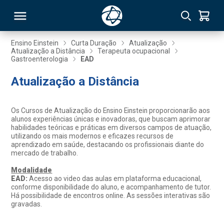
Ensino Einstein
Curta Duração
Atualização
Atualização a Distância
Terapeuta ocupacional
Gastroenterologia
EAD
RSO
Atualização a Distância
TIVAS
Os Cursos de Atualização do Ensino Einstein proporcionarão aos
S
IN
alunos experiências únicas e inovadoras, que buscam aprimorar
habilidades teóricas e práticas em diversos campos de atuação,
utilizando os mais modernos e eficazes recursos de
ONAL
aprendizado em saúde, destacando os profissionais diante do
mercado de trabalho.
Modalidade
EAD:
Acesso ao video das aulas em plataforma educacional,
 MBA
conforme disponibilidade do aluno, e acompanhamento de tutor.
Há possibilidade de encontros online. As sessões interativas são
gravadas.
NTRO