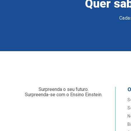
Quer sab
Cadas
O
Surpreenda o seu futuro.
Surpreenda-se com o Ensino Einstein.
S
S
N
B