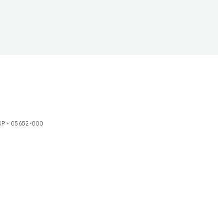
 SP - 05652-000
Ol
C
p