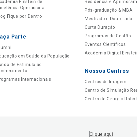
cademia Einstein de
Residência e Aprimora
xcelência Operacional
Pós-graduação & MBA
log Fique por Dentro
Mestrado e Doutorado
Curta Duração
aça Parte
Programas de Gestão
Eventos Científicos
lumni
Academia Digital Einstei
ducação em Saúde da População
undo de Estímulo ao
Nossos Centros
onhecimento
rogramas Internacionais
Centros de Imagem
Centro de Simulação Rea
Centro de Cirurgia Robót
Clique aqui