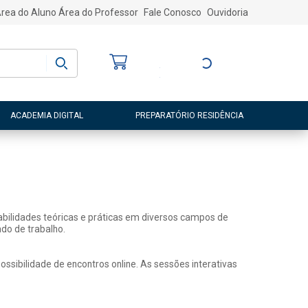
rea do Aluno
Área do Professor
Fale Conosco
Ouvidoria
Bem-vindo
(a)
Entre ou Cadastre-
se
ACADEMIA DIGITAL
PREPARATÓRIO RESIDÊNCIA
abilidades teóricas e práticas em diversos campos de
do de trabalho.
sibilidade de encontros online. As sessões interativas