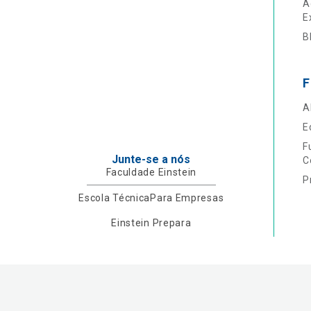
A
E
B
F
A
E
F
Junte-se a nós
C
Faculdade Einstein
P
Escola Técnica
Para Empresas
Einstein Prepara