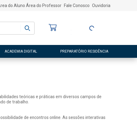
rea do Aluno
Área do Professor
Fale Conosco
Ouvidoria
Bem-vindo
(a)
Entre ou Cadastre-
se
ACADEMIA DIGITAL
PREPARATÓRIO RESIDÊNCIA
abilidades teóricas e práticas em diversos campos de
do de trabalho.
sibilidade de encontros online. As sessões interativas