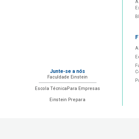
A
E
B
F
A
E
F
Junte-se a nós
C
Faculdade Einstein
P
Escola Técnica
Para Empresas
Einstein Prepara