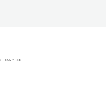
 SP - 05652-000
Ol
C
p