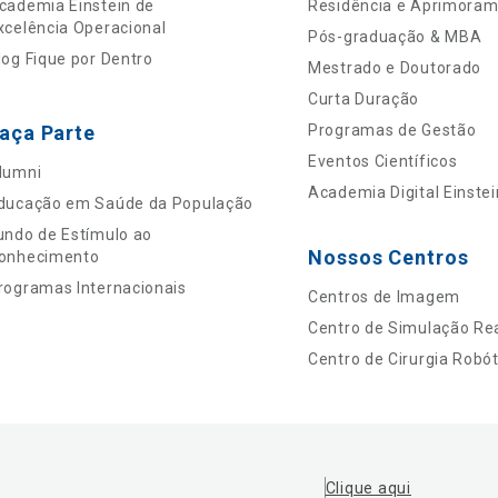
cademia Einstein de
Residência e Aprimora
xcelência Operacional
Pós-graduação & MBA
log Fique por Dentro
Mestrado e Doutorado
Curta Duração
aça Parte
Programas de Gestão
Eventos Científicos
lumni
Academia Digital Einstei
ducação em Saúde da População
undo de Estímulo ao
Nossos Centros
onhecimento
rogramas Internacionais
Centros de Imagem
Centro de Simulação Rea
Centro de Cirurgia Robót
Clique aqui