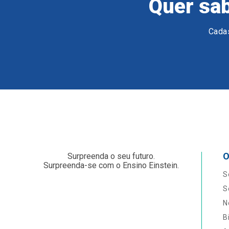
Quer sab
Cadas
O
Surpreenda o seu futuro.
Surpreenda-se com o Ensino Einstein.
S
S
N
B