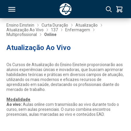
Ensino Einstein
Curta Duração
Atualização
Atualização Ao Vivo
137
Enfermagem
Multiprofissional
Online
RSO
Atualização Ao Vivo
TIVAS
Os Cursos de Atualização do Ensino Einstein proporcionarão aos
S
IN
alunos experiências únicas e inovadoras, que buscam aprimorar
habilidades teóricas e práticas em diversos campos de atuação,
utilizando os mais modernos e eficazes recursos de
ONAL
aprendizado em saúde, destacando os profissionais diante do
mercado de trabalho.
Modalidade
Ao vivo:
Aulas online com transmissão ao vivo durante todo o
 MBA
curso, sem aulas presenciais. O curso combina encontros
presenciais, aulas marcadas ao vivo e conteúdos EAD.
NTRO