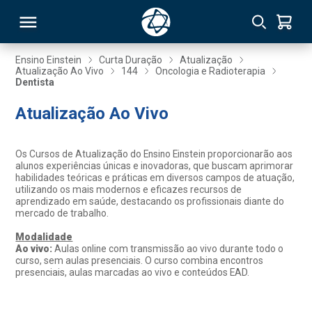
Ensino Einstein
Curta Duração
Atualização
Atualização Ao Vivo
144
Oncologia e Radioterapia
Dentista
RSO
Atualização Ao Vivo
TIVAS
Os Cursos de Atualização do Ensino Einstein proporcionarão aos
S
IN
alunos experiências únicas e inovadoras, que buscam aprimorar
habilidades teóricas e práticas em diversos campos de atuação,
utilizando os mais modernos e eficazes recursos de
ONAL
aprendizado em saúde, destacando os profissionais diante do
mercado de trabalho.
Modalidade
Ao vivo:
Aulas online com transmissão ao vivo durante todo o
 MBA
curso, sem aulas presenciais. O curso combina encontros
presenciais, aulas marcadas ao vivo e conteúdos EAD.
NTRO