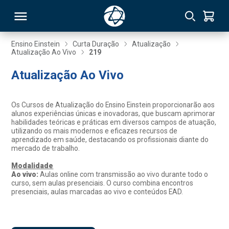
Ensino Einstein
Curta Duração
Atualização
Atualização Ao Vivo
219
RSO
Atualização Ao Vivo
TIVAS
Os Cursos de Atualização do Ensino Einstein proporcionarão aos
alunos experiências únicas e inovadoras, que buscam aprimorar
S
IN
habilidades teóricas e práticas em diversos campos de atuação,
utilizando os mais modernos e eficazes recursos de
aprendizado em saúde, destacando os profissionais diante do
ONAL
mercado de trabalho.
Modalidade
Ao vivo:
Aulas online com transmissão ao vivo durante todo o
curso, sem aulas presenciais. O curso combina encontros
 MBA
presenciais, aulas marcadas ao vivo e conteúdos EAD.
NTRO