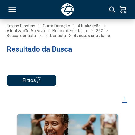
Ensino Einstein
Curta Duração
Atualização
Atualização Ao Vivo
Busca: dentista
x
262
Busca: dentista
x
Dentista
Busca: dentista
x
RSO
Resultado da Busca
TIVAS
S
IN
Filtros
ONAL
1
 MBA
NTRO