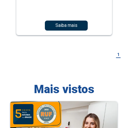
Saiba mais
1
Mais vistos