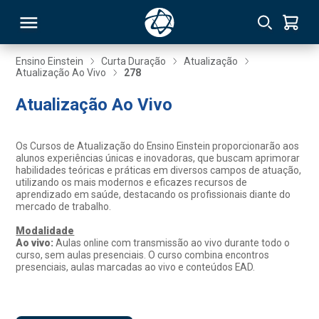
Ensino Einstein
Curta Duração
Atualização
Atualização Ao Vivo
278
RSO
Atualização Ao Vivo
TIVAS
Os Cursos de Atualização do Ensino Einstein proporcionarão aos
alunos experiências únicas e inovadoras, que buscam aprimorar
S
IN
habilidades teóricas e práticas em diversos campos de atuação,
utilizando os mais modernos e eficazes recursos de
aprendizado em saúde, destacando os profissionais diante do
ONAL
mercado de trabalho.
Modalidade
Ao vivo:
Aulas online com transmissão ao vivo durante todo o
curso, sem aulas presenciais. O curso combina encontros
 MBA
presenciais, aulas marcadas ao vivo e conteúdos EAD.
NTRO