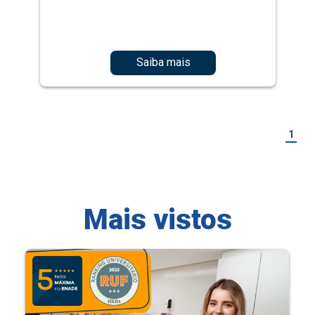
Saiba mais
1
Mais vistos