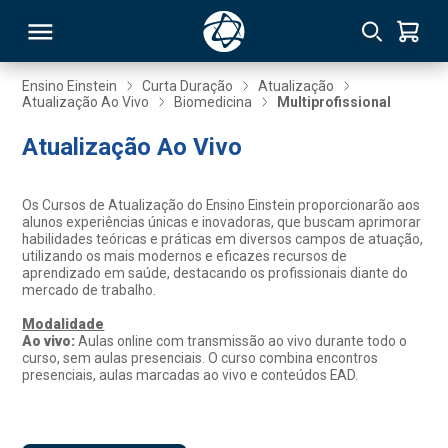
Ensino Einstein
Curta Duração
Atualização
Atualização Ao Vivo
Biomedicina
Multiprofissional
RSO
Atualização Ao Vivo
TIVAS
Os Cursos de Atualização do Ensino Einstein proporcionarão aos
alunos experiências únicas e inovadoras, que buscam aprimorar
S
IN
habilidades teóricas e práticas em diversos campos de atuação,
utilizando os mais modernos e eficazes recursos de
aprendizado em saúde, destacando os profissionais diante do
ONAL
mercado de trabalho.
Modalidade
Ao vivo:
Aulas online com transmissão ao vivo durante todo o
curso, sem aulas presenciais. O curso combina encontros
 MBA
presenciais, aulas marcadas ao vivo e conteúdos EAD.
NTRO