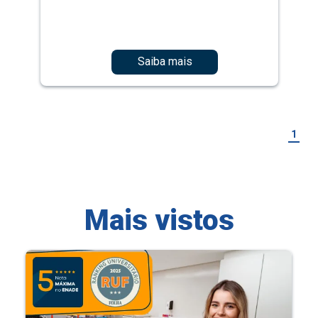
Saiba mais
1
Mais vistos