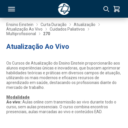
Ensino Einstein
Curta Duração
Atualização
Atualização Ao Vivo
Cuidados Paliativos
Multiprofissional
270
RSO
Atualização Ao Vivo
TIVAS
Os Cursos de Atualização do Ensino Einstein proporcionarão aos
S
IN
alunos experiências únicas e inovadoras, que buscam aprimorar
habilidades teóricas e práticas em diversos campos de atuação,
utilizando os mais modernos e eficazes recursos de
ONAL
aprendizado em saúde, destacando os profissionais diante do
mercado de trabalho.
Modalidade
Ao vivo:
Aulas online com transmissão ao vivo durante todo o
 MBA
curso, sem aulas presenciais. O curso combina encontros
presenciais, aulas marcadas ao vivo e conteúdos EAD.
NTRO