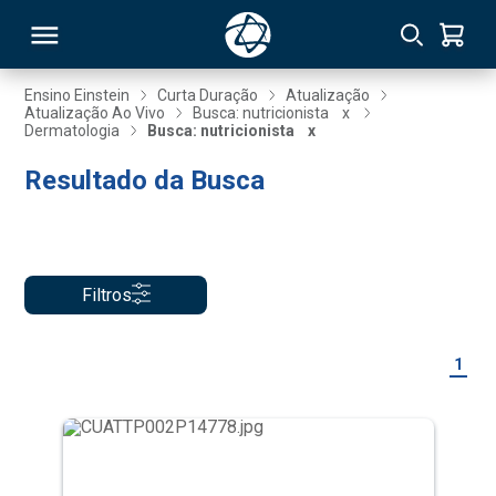
Ensino Einstein
Curta Duração
Atualização
Atualização Ao Vivo
Busca: nutricionista
x
Dermatologia
Busca: nutricionista
x
RSO
Resultado da Busca
TIVAS
S
IN
Filtros
ONAL
1
 MBA
NTRO