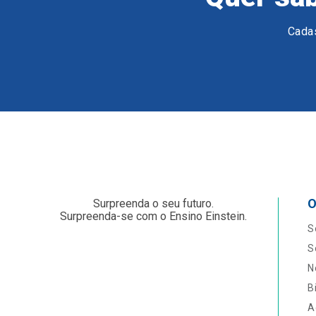
Cadas
O
Surpreenda o seu futuro.
Surpreenda-se com o Ensino Einstein.
S
S
N
B
A