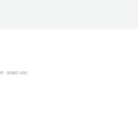
 SP - 05652-000
Ol
C
p
t