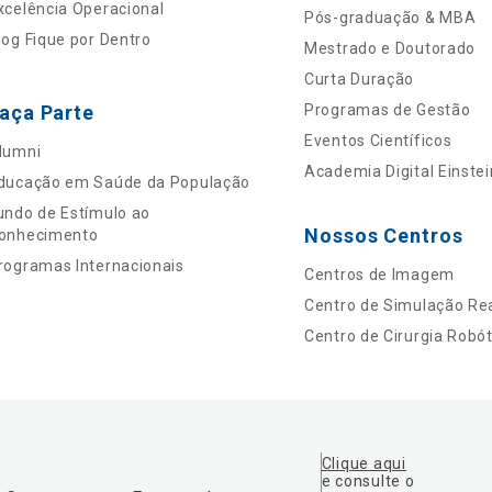
xcelência Operacional
Pós-graduação & MBA
log Fique por Dentro
Mestrado e Doutorado
Curta Duração
aça Parte
Programas de Gestão
Eventos Científicos
lumni
Academia Digital Einstei
ducação em Saúde da População
undo de Estímulo ao
Nossos Centros
onhecimento
rogramas Internacionais
Centros de Imagem
Centro de Simulação Rea
Centro de Cirurgia Robót
Clique aqui
e consulte o