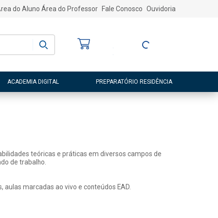
rea do Aluno
Área do Professor
Fale Conosco
Ouvidoria
Bem-vindo
(a)
Entre ou Cadastre-
se
ACADEMIA DIGITAL
PREPARATÓRIO RESIDÊNCIA
abilidades teóricas e práticas em diversos campos de
do de trabalho.
s, aulas marcadas ao vivo e conteúdos EAD.