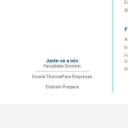
E
B
F
A
E
F
Junte-se a nós
C
Faculdade Einstein
P
Escola Técnica
Para Empresas
Einstein Prepara