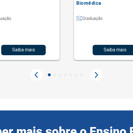
Biomédica
uação
Graduação
Saiba mais
Saiba mais
er mais sobre o Ensino 