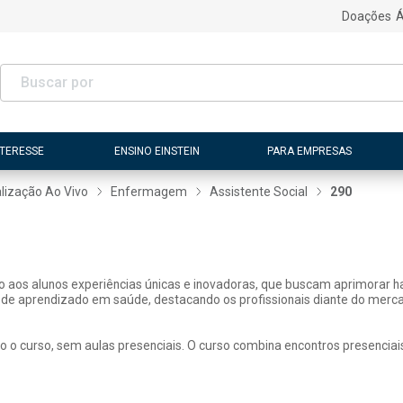
Doações
Á
NTERESSE
ENSINO EINSTEIN
PARA EMPRESAS
lização Ao Vivo
Enfermagem
Assistente Social
290
ão aos alunos experiências únicas e inovadoras, que buscam aprimorar h
 de aprendizado em saúde, destacando os profissionais diante do merca
o o curso, sem aulas presenciais. O curso combina encontros presenciai