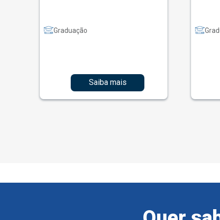
Graduação
Grad
Saiba mais
Quer sab