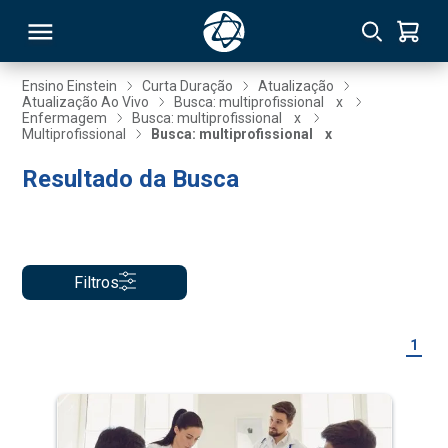
Ensino Einstein
Curta Duração
Atualização
Atualização Ao Vivo
Busca: multiprofissional
x
Enfermagem
Busca: multiprofissional
x
RSO
Multiprofissional
Busca: multiprofissional
x
Resultado da Busca
TIVAS
S
IN
ONAL
Filtros
1
 MBA
NTRO