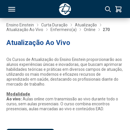
Ensino Einstein
Curta Duração
Atualização
Atualização Ao Vivo
Enfermeiro(a)
Online
270
RSO
Atualização Ao Vivo
TIVAS
Os Cursos de Atualização do Ensino Einstein proporcionarão aos
alunos experiências únicas e inovadoras, que buscam aprimorar
S
IN
habilidades teóricas e práticas em diversos campos de atuação,
utilizando os mais modernos e eficazes recursos de
aprendizado em saúde, destacando os profissionais diante do
ONAL
mercado de trabalho.
Modalidade
Ao vivo:
Aulas online com transmissão ao vivo durante todo o
curso, sem aulas presenciais. O curso combina encontros
 MBA
presenciais, aulas marcadas ao vivo e conteúdos EAD.
NTRO