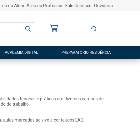
rea do Aluno
Área do Professor
Fale Conosco
Ouvidoria
Bem-vindo
(a)
Entre ou Cadastre-
se
ACADEMIA DIGITAL
PREPARATÓRIO RESIDÊNCIA
abilidades teóricas e práticas em diversos campos de
do de trabalho.
s, aulas marcadas ao vivo e conteúdos EAD.