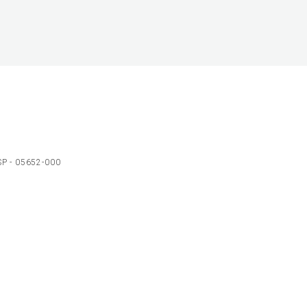
 SP - 05652-000
Ol
C
p
t