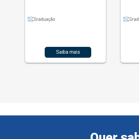
Graduação
Grad
Saiba mais
Quer sab