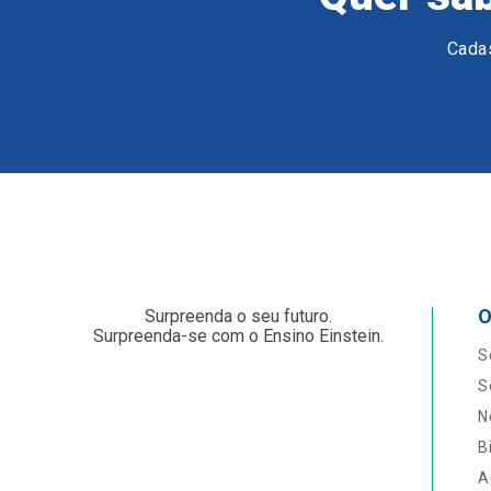
Cadas
O
Surpreenda o seu futuro.
Surpreenda-se com o Ensino Einstein.
S
S
N
B
A