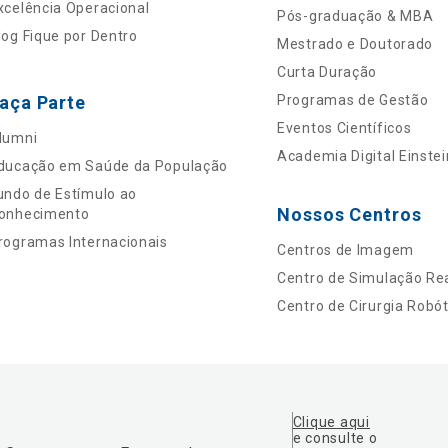
xcelência Operacional
Pós-graduação & MBA
log Fique por Dentro
Mestrado e Doutorado
Curta Duração
aça Parte
Programas de Gestão
Eventos Científicos
lumni
Academia Digital Einstei
ducação em Saúde da População
undo de Estímulo ao
Nossos Centros
onhecimento
rogramas Internacionais
Centros de Imagem
Centro de Simulação Rea
Centro de Cirurgia Robót
Clique aqui
e consulte o