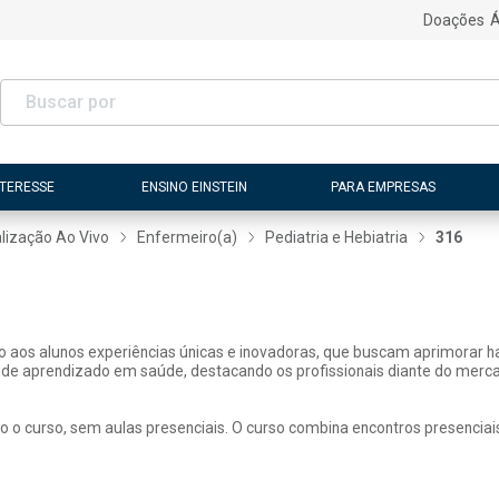
Doações
Á
NTERESSE
ENSINO EINSTEIN
PARA EMPRESAS
lização Ao Vivo
Enfermeiro(a)
Pediatria e Hebiatria
316
ão aos alunos experiências únicas e inovadoras, que buscam aprimorar h
 de aprendizado em saúde, destacando os profissionais diante do merca
o o curso, sem aulas presenciais. O curso combina encontros presenciai