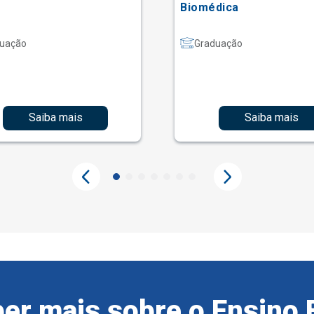
Biomédica
uação
Graduação
Saiba mais
Saiba mais
er mais sobre o Ensino 