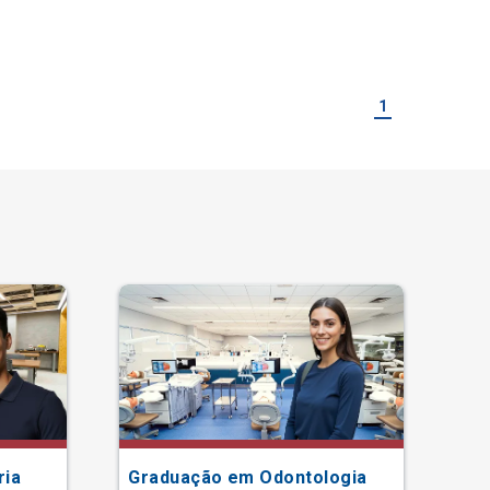
1
ria
Graduação em Odontologia
Gr