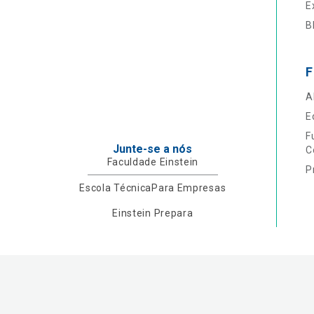
E
B
F
A
E
F
Junte-se a nós
C
Faculdade Einstein
P
Escola Técnica
Para Empresas
Einstein Prepara