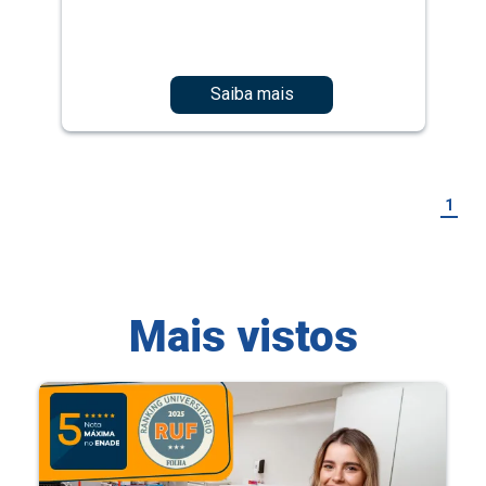
Saiba mais
1
Mais vistos