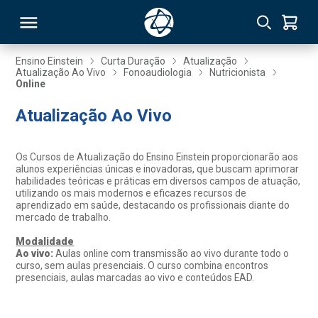
Ensino Einstein
Curta Duração
Atualização
Atualização Ao Vivo
Fonoaudiologia
Nutricionista
Online
RSO
Atualização Ao Vivo
TIVAS
Os Cursos de Atualização do Ensino Einstein proporcionarão aos
S
IN
alunos experiências únicas e inovadoras, que buscam aprimorar
habilidades teóricas e práticas em diversos campos de atuação,
utilizando os mais modernos e eficazes recursos de
ONAL
aprendizado em saúde, destacando os profissionais diante do
mercado de trabalho.
Modalidade
Ao vivo:
Aulas online com transmissão ao vivo durante todo o
 MBA
curso, sem aulas presenciais. O curso combina encontros
presenciais, aulas marcadas ao vivo e conteúdos EAD.
NTRO