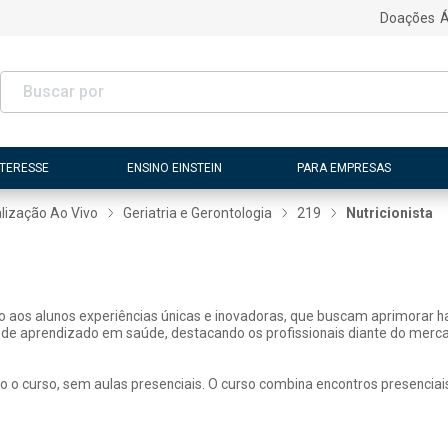
Doações
Á
NTERESSE
ENSINO EINSTEIN
PARA EMPRESAS
lização Ao Vivo
Geriatria e Gerontologia
219
Nutricionista
ão aos alunos experiências únicas e inovadoras, que buscam aprimorar h
 de aprendizado em saúde, destacando os profissionais diante do merca
o o curso, sem aulas presenciais. O curso combina encontros presenciai