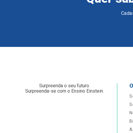
Cadas
O
Surpreenda o seu futuro.
Surpreenda-se com o Ensino Einstein.
S
S
N
B
A