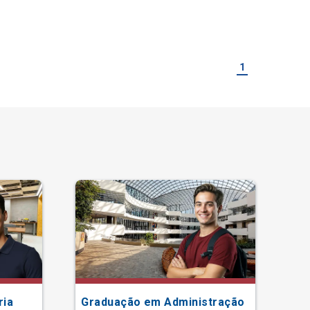
1
ria
Graduação em Administração
Gr