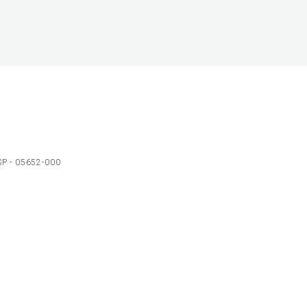
 SP - 05652-000
Ol
C
p
t