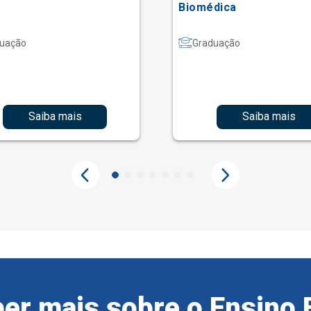
Biomédica
uação
Graduação
Saiba mais
Saiba mais
er mais sobre o Ensino 