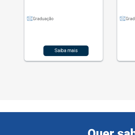
Graduação
Grad
Saiba mais
Quer sab