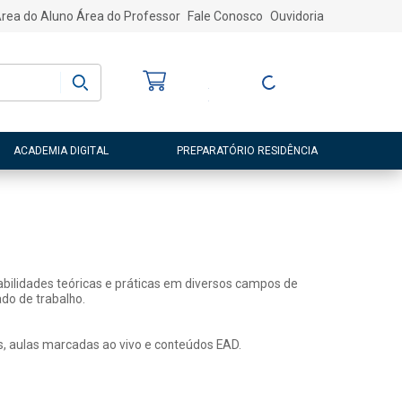
rea do Aluno
Área do Professor
Fale Conosco
Ouvidoria
Bem-vindo
(a)
Entre ou Cadastre-
se
ACADEMIA DIGITAL
PREPARATÓRIO RESIDÊNCIA
abilidades teóricas e práticas em diversos campos de
do de trabalho.
s, aulas marcadas ao vivo e conteúdos EAD.