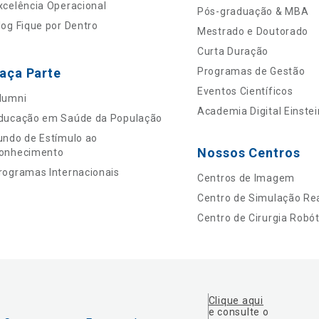
xcelência Operacional
Pós-graduação & MBA
log Fique por Dentro
Mestrado e Doutorado
Curta Duração
aça Parte
Programas de Gestão
Eventos Científicos
lumni
Academia Digital Einstei
ducação em Saúde da População
undo de Estímulo ao
Nossos Centros
onhecimento
rogramas Internacionais
Centros de Imagem
Centro de Simulação Rea
Centro de Cirurgia Robót
Clique aqui
e consulte o