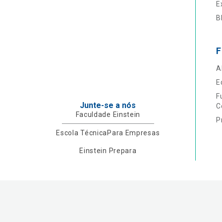
E
B
F
A
E
F
Junte-se a nós
C
Faculdade Einstein
P
Escola Técnica
Para Empresas
Einstein Prepara