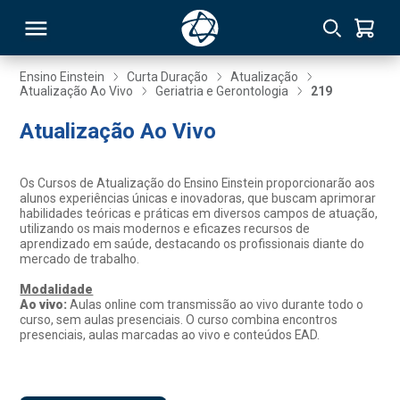
Ensino Einstein
Curta Duração
Atualização
Atualização Ao Vivo
Geriatria e Gerontologia
219
RSO
Atualização Ao Vivo
TIVAS
Os Cursos de Atualização do Ensino Einstein proporcionarão aos
alunos experiências únicas e inovadoras, que buscam aprimorar
S
IN
habilidades teóricas e práticas em diversos campos de atuação,
utilizando os mais modernos e eficazes recursos de
aprendizado em saúde, destacando os profissionais diante do
ONAL
mercado de trabalho.
Modalidade
Ao vivo:
Aulas online com transmissão ao vivo durante todo o
curso, sem aulas presenciais. O curso combina encontros
 MBA
presenciais, aulas marcadas ao vivo e conteúdos EAD.
NTRO