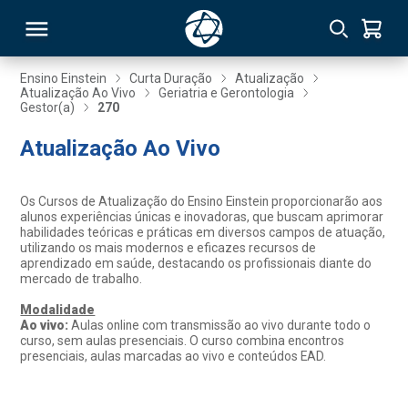
Ensino Einstein
Curta Duração
Atualização
Atualização Ao Vivo
Geriatria e Gerontologia
Gestor(a)
270
RSO
Atualização Ao Vivo
TIVAS
Os Cursos de Atualização do Ensino Einstein proporcionarão aos
S
IN
alunos experiências únicas e inovadoras, que buscam aprimorar
habilidades teóricas e práticas em diversos campos de atuação,
utilizando os mais modernos e eficazes recursos de
ONAL
aprendizado em saúde, destacando os profissionais diante do
mercado de trabalho.
Modalidade
Ao vivo:
Aulas online com transmissão ao vivo durante todo o
 MBA
curso, sem aulas presenciais. O curso combina encontros
presenciais, aulas marcadas ao vivo e conteúdos EAD.
NTRO