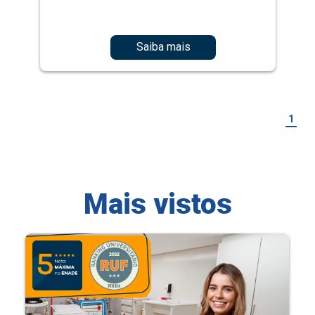
Saiba mais
1
Mais vistos