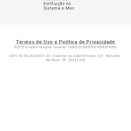
Instituição no
Sistema e-Mec
Termos de Uso e Política de Privacidade
©2025 Einstein Hospital Israelita -
TODOS OS DIREITOS RESERVADOS
CNPJ: 60.765.823/0001-30 - Endereço: Av. Albert Einstein, 627 - Morumbi -
São Paulo - SP - 05652-000
Ol
C
p
t
a
N
Fa
Whatsa