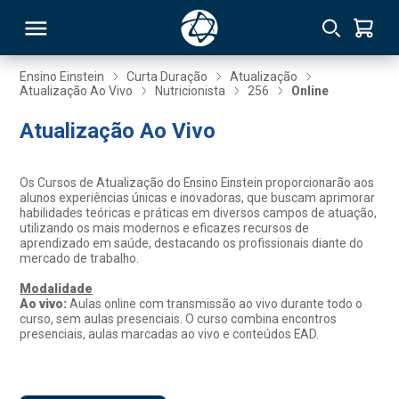
Ensino Einstein
Curta Duração
Atualização
Atualização Ao Vivo
Nutricionista
256
Online
RSO
Atualização Ao Vivo
TIVAS
Os Cursos de Atualização do Ensino Einstein proporcionarão aos
alunos experiências únicas e inovadoras, que buscam aprimorar
S
IN
habilidades teóricas e práticas em diversos campos de atuação,
utilizando os mais modernos e eficazes recursos de
aprendizado em saúde, destacando os profissionais diante do
ONAL
mercado de trabalho.
Modalidade
Ao vivo:
Aulas online com transmissão ao vivo durante todo o
curso, sem aulas presenciais. O curso combina encontros
 MBA
presenciais, aulas marcadas ao vivo e conteúdos EAD.
NTRO