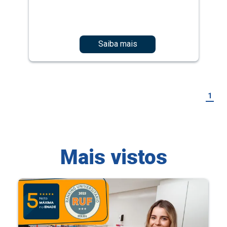
Saiba mais
1
Mais vistos