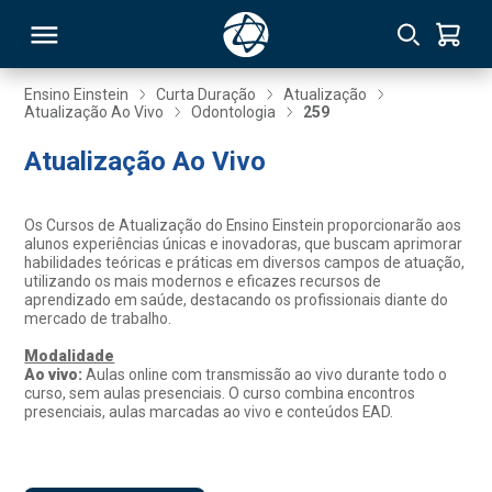
Ensino Einstein
Curta Duração
Atualização
Atualização Ao Vivo
Odontologia
259
RSO
Atualização Ao Vivo
TIVAS
Os Cursos de Atualização do Ensino Einstein proporcionarão aos
alunos experiências únicas e inovadoras, que buscam aprimorar
S
IN
habilidades teóricas e práticas em diversos campos de atuação,
utilizando os mais modernos e eficazes recursos de
aprendizado em saúde, destacando os profissionais diante do
ONAL
mercado de trabalho.
Modalidade
Ao vivo:
Aulas online com transmissão ao vivo durante todo o
curso, sem aulas presenciais. O curso combina encontros
 MBA
presenciais, aulas marcadas ao vivo e conteúdos EAD.
NTRO