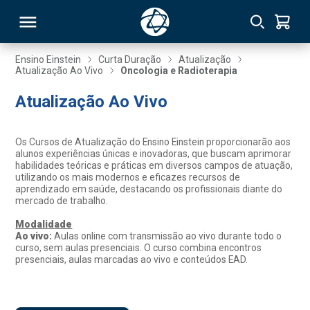
Ensino Einstein
Curta Duração
Atualização
Atualização Ao Vivo
Oncologia e Radioterapia
RSO
Atualização Ao Vivo
TIVAS
Os Cursos de Atualização do Ensino Einstein proporcionarão aos
alunos experiências únicas e inovadoras, que buscam aprimorar
S
IN
habilidades teóricas e práticas em diversos campos de atuação,
utilizando os mais modernos e eficazes recursos de
aprendizado em saúde, destacando os profissionais diante do
ONAL
mercado de trabalho.
Modalidade
Ao vivo:
Aulas online com transmissão ao vivo durante todo o
curso, sem aulas presenciais. O curso combina encontros
 MBA
presenciais, aulas marcadas ao vivo e conteúdos EAD.
NTRO