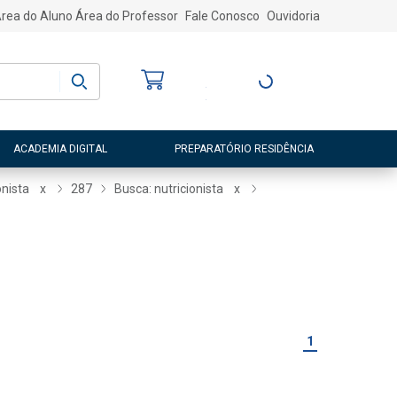
rea do Aluno
Área do Professor
Fale Conosco
Ouvidoria
Bem-vindo
(a)
Entre ou Cadastre-
se
ACADEMIA DIGITAL
PREPARATÓRIO RESIDÊNCIA
onista
x
287
Busca: nutricionista
x
1