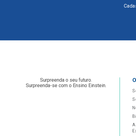
Cadas
O
Surpreenda o seu futuro.
Surpreenda-se com o Ensino Einstein.
S
S
N
B
A
E