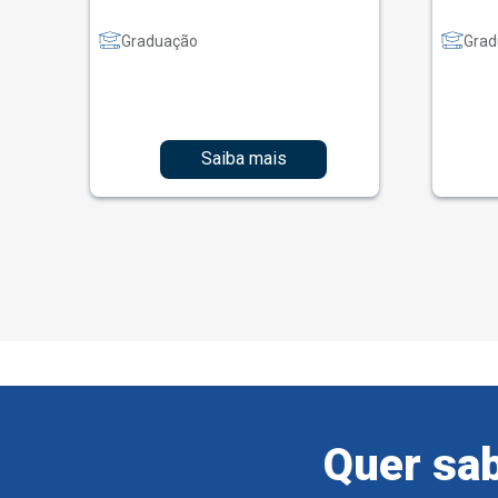
Graduação
Grad
Saiba mais
Quer sab