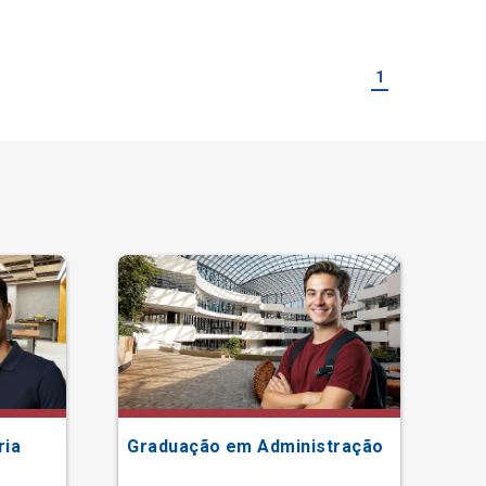
1
ria
Graduação em Administração
Gr