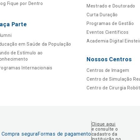
log Fique por Dentro
Mestrado e Doutorado
Curta Duração
aça Parte
Programas de Gestão
Eventos Científicos
lumni
Academia Digital Einstei
ducação em Saúde da População
undo de Estímulo ao
Nossos Centros
onhecimento
rogramas Internacionais
Centros de Imagem
Centro de Simulação Rea
Centro de Cirurgia Robót
Clique aqui
e consulte o
Compra segura
Formas de pagamento
cadastro da
Instituição no