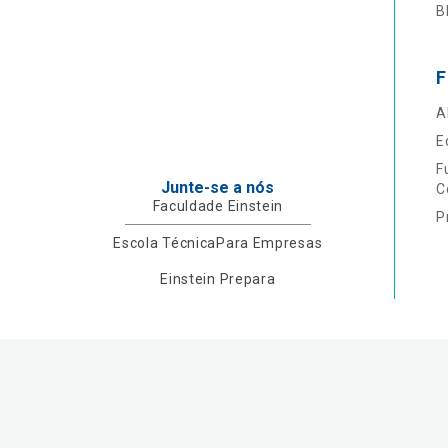
B
F
A
E
F
Junte-se a nós
C
Faculdade Einstein
P
Escola Técnica
Para Empresas
Einstein Prepara