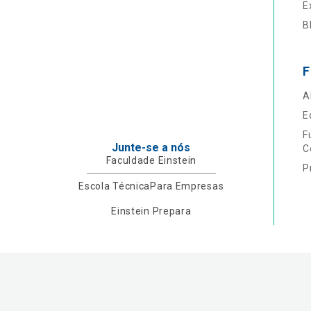
E
B
F
A
E
F
Junte-se a nós
C
Faculdade Einstein
P
Escola Técnica
Para Empresas
Einstein Prepara