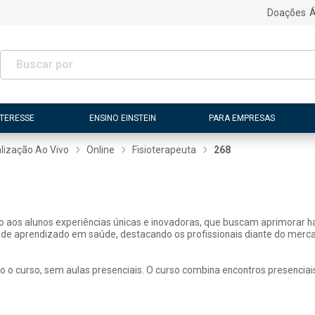
Doações
Á
NTERESSE
ENSINO EINSTEIN
PARA EMPRESAS
lização Ao Vivo
Online
Fisioterapeuta
268
ão aos alunos experiências únicas e inovadoras, que buscam aprimorar h
 de aprendizado em saúde, destacando os profissionais diante do merca
o o curso, sem aulas presenciais. O curso combina encontros presenciai