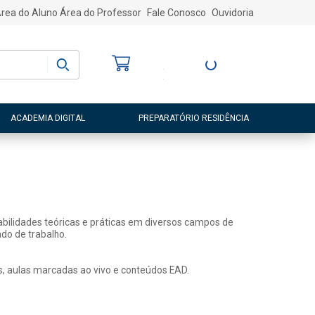
rea do Aluno
Área do Professor
Fale Conosco
Ouvidoria
Bem-vindo
(a)
Entre ou Cadastre-
se
ACADEMIA DIGITAL
PREPARATÓRIO RESIDÊNCIA
abilidades teóricas e práticas em diversos campos de
do de trabalho.
s, aulas marcadas ao vivo e conteúdos EAD.