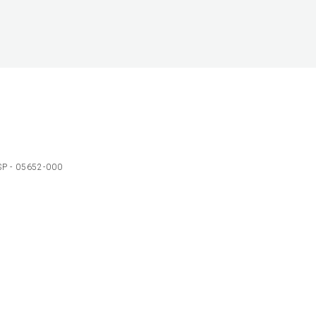
 SP - 05652-000
Ol
C
p
t