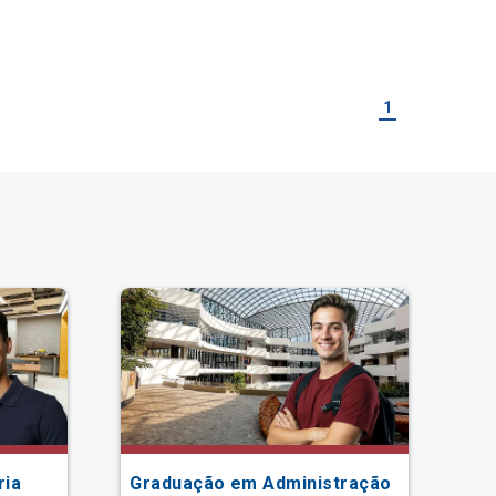
1
ria
Graduação em Administração
Gr