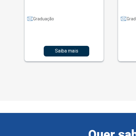
Graduação
Grad
Saiba mais
Quer sab