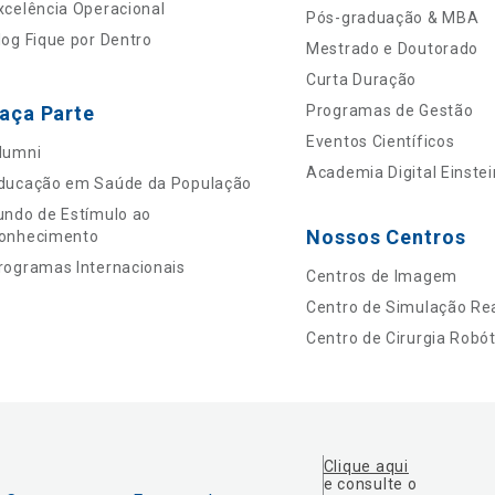
xcelência Operacional
Pós-graduação & MBA
log Fique por Dentro
Mestrado e Doutorado
Curta Duração
aça Parte
Programas de Gestão
Eventos Científicos
lumni
Academia Digital Einstei
ducação em Saúde da População
undo de Estímulo ao
Nossos Centros
onhecimento
rogramas Internacionais
Centros de Imagem
Centro de Simulação Rea
Centro de Cirurgia Robót
Clique aqui
e consulte o