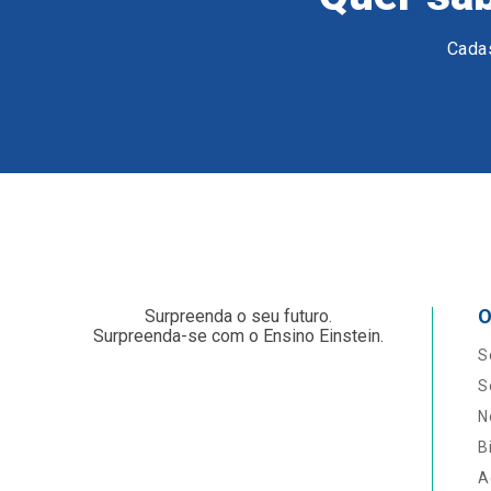
Cadas
O
Surpreenda o seu futuro.
Surpreenda-se com o Ensino Einstein.
S
S
N
B
A