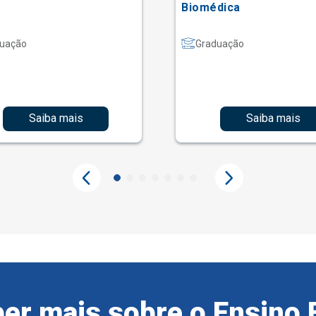
Biomédica
uação
Graduação
Saiba mais
Saiba mais
er mais sobre o Ensino 