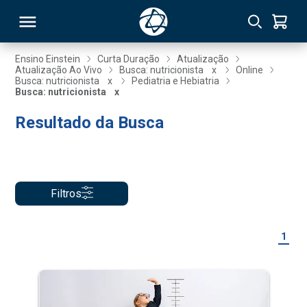
Ensino Einstein
Curta Duração
Atualização
Atualização Ao Vivo
Busca: nutricionista
x
Online
Busca: nutricionista
x
Pediatria e Hebiatria
RSO
Busca: nutricionista
x
Resultado da Busca
TIVAS
S
IN
ONAL
Filtros
1
 MBA
NTRO