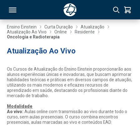
Ensino Einstein
Curta Duração
Atualização
Atualização Ao Vivo
Online
Residente
Oncologia e Radioterapia
RSO
Atualização Ao Vivo
TIVAS
Os Cursos de Atualização do Ensino Einstein proporcionarão aos
S
IN
alunos experiências únicas e inovadoras, que buscam aprimorar
habilidades teóricas e práticas em diversos campos de atuação,
utilizando os mais modernos e eficazes recursos de
ONAL
aprendizado em saúde, destacando os profissionais diante do
mercado de trabalho.
Modalidade
Ao vivo:
Aulas online com transmissão ao vivo durante todo o
 MBA
curso, sem aulas presenciais. O curso combina encontros
presenciais, aulas marcadas ao vivo e conteúdos EAD.
NTRO