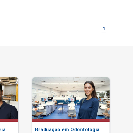
1
ria
Graduação em Odontologia
Gr