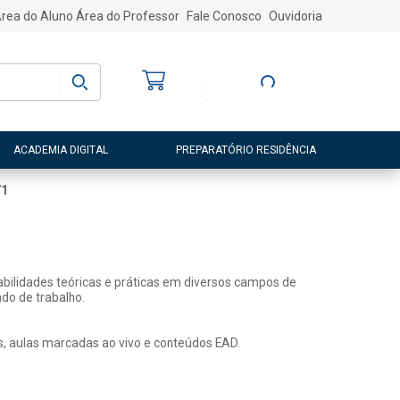
rea do Aluno
Área do Professor
Fale Conosco
Ouvidoria
Bem-vindo
(a)
Entre ou Cadastre-
se
ACADEMIA DIGITAL
PREPARATÓRIO RESIDÊNCIA
71
abilidades teóricas e práticas em diversos campos de
do de trabalho.
s, aulas marcadas ao vivo e conteúdos EAD.