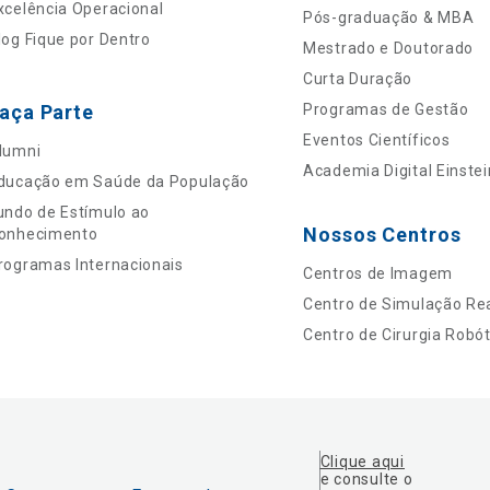
xcelência Operacional
Pós-graduação & MBA
log Fique por Dentro
Mestrado e Doutorado
Curta Duração
aça Parte
Programas de Gestão
Eventos Científicos
lumni
Academia Digital Einstei
ducação em Saúde da População
undo de Estímulo ao
Nossos Centros
onhecimento
rogramas Internacionais
Centros de Imagem
Centro de Simulação Rea
Centro de Cirurgia Robót
Clique aqui
e consulte o