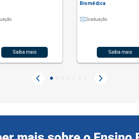
Biomédica
uação
Graduação
Saiba mais
Saiba mais
er mais sobre o Ensino 