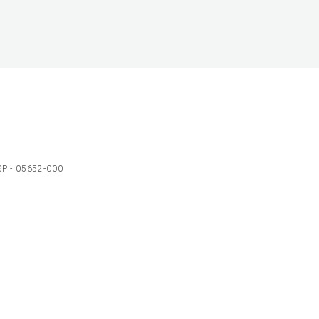
 SP - 05652-000
Ol
C
p
t