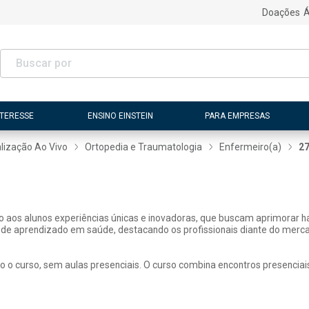
Doações
Á
NTERESSE
ENSINO EINSTEIN
PARA EMPRESAS
lização Ao Vivo
Ortopedia e Traumatologia
Enfermeiro(a)
2
ão aos alunos experiências únicas e inovadoras, que buscam aprimorar h
 de aprendizado em saúde, destacando os profissionais diante do merca
o o curso, sem aulas presenciais. O curso combina encontros presenciai