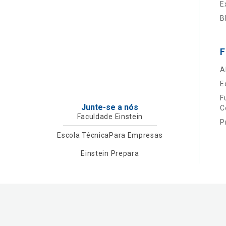
E
B
F
A
E
F
Junte-se a nós
C
Faculdade Einstein
P
Escola Técnica
Para Empresas
Einstein Prepara