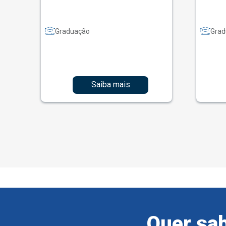
Graduação
Grad
Saiba mais
Quer sab