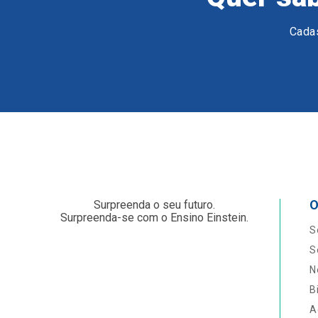
Cadas
O
Surpreenda o seu futuro.
Surpreenda-se com o Ensino Einstein.
S
S
N
B
A