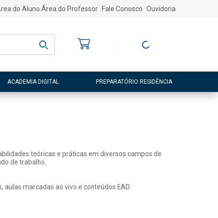
rea do Aluno
Área do Professor
Fale Conosco
Ouvidoria
Bem-vindo
(a)
Entre ou Cadastre-
se
ACADEMIA DIGITAL
PREPARATÓRIO RESIDÊNCIA
abilidades teóricas e práticas em diversos campos de
do de trabalho.
s, aulas marcadas ao vivo e conteúdos EAD.