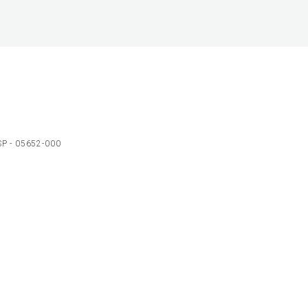
 SP - 05652-000
Ol
C
p
t
a
N
Fa
Whatsa