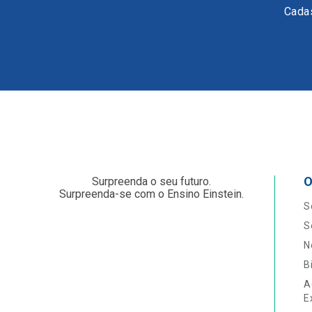
Cadas
O
Surpreenda o seu futuro.
Surpreenda-se com o Ensino Einstein.
S
S
N
B
A
E