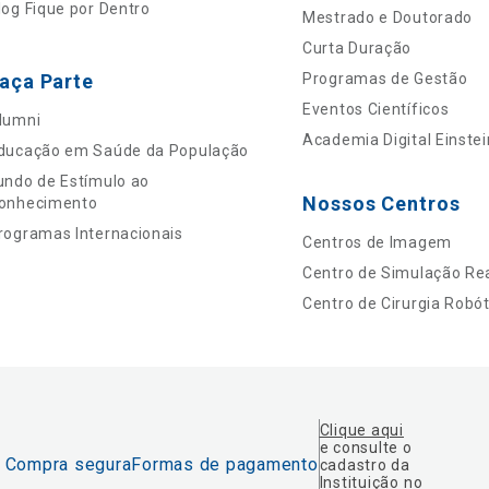
log Fique por Dentro
Mestrado e Doutorado
Curta Duração
aça Parte
Programas de Gestão
Eventos Científicos
lumni
Academia Digital Einstei
ducação em Saúde da População
undo de Estímulo ao
Nossos Centros
onhecimento
rogramas Internacionais
Centros de Imagem
Centro de Simulação Rea
Centro de Cirurgia Robót
Clique aqui
e consulte o
Compra segura
Formas de pagamento
cadastro da
Instituição no