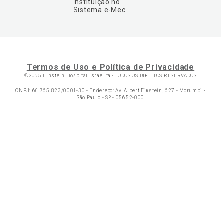
Instituição no
Sistema e-Mec
Termos de Uso e Política de Privacidade
©2025 Einstein Hospital Israelita -
TODOS OS DIREITOS RESERVADOS
CNPJ: 60.765.823/0001-30 - Endereço: Av. Albert Einstein, 627 - Morumbi -
São Paulo - SP - 05652-000
Ol
C
p
t
a
N
Fa
Whatsa
li