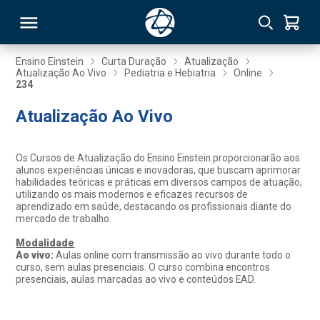
Ensino Einstein
Curta Duração
Atualização
Atualização Ao Vivo
Pediatria e Hebiatria
Online
234
RSO
Atualização Ao Vivo
TIVAS
Os Cursos de Atualização do Ensino Einstein proporcionarão aos
S
IN
alunos experiências únicas e inovadoras, que buscam aprimorar
habilidades teóricas e práticas em diversos campos de atuação,
utilizando os mais modernos e eficazes recursos de
ONAL
aprendizado em saúde, destacando os profissionais diante do
mercado de trabalho.
Modalidade
Ao vivo:
Aulas online com transmissão ao vivo durante todo o
 MBA
curso, sem aulas presenciais. O curso combina encontros
presenciais, aulas marcadas ao vivo e conteúdos EAD.
NTRO