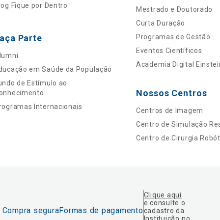
log Fique por Dentro
Mestrado e Doutorado
Curta Duração
aça Parte
Programas de Gestão
Eventos Científicos
lumni
Academia Digital Einstei
ducação em Saúde da População
undo de Estímulo ao
Nossos Centros
onhecimento
rogramas Internacionais
Centros de Imagem
Centro de Simulação Rea
Centro de Cirurgia Robót
Clique aqui
e consulte o
Compra segura
Formas de pagamento
cadastro da
Instituição no