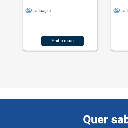
Graduação
Grad
Saiba mais
Quer sab