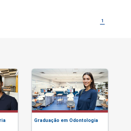
1
ria
Graduação em Odontologia
Gr