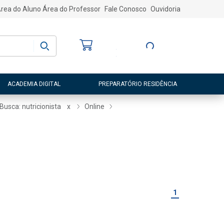
rea do Aluno
Área do Professor
Fale Conosco
Ouvidoria
Bem-vindo
(a)
Entre ou Cadastre-
se
ACADEMIA DIGITAL
PREPARATÓRIO RESIDÊNCIA
Busca: nutricionista
x
Online
1