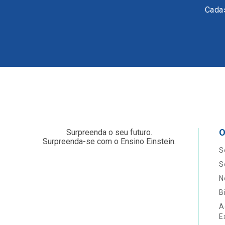
Cadas
O
Surpreenda o seu futuro.
Surpreenda-se com o Ensino Einstein.
S
S
N
B
A
E