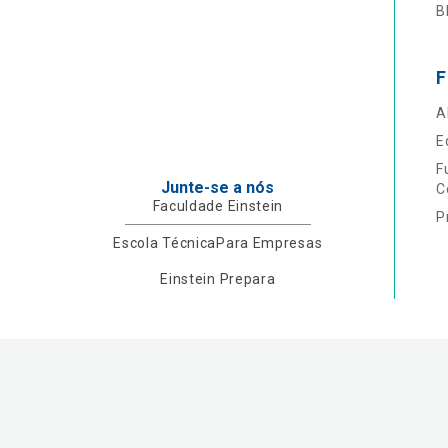
B
F
A
E
F
Junte-se a nós
C
Faculdade Einstein
P
Escola Técnica
Para Empresas
Einstein Prepara