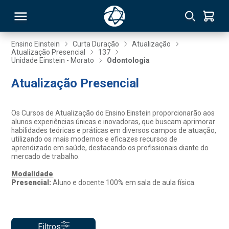
Ensino Einstein
Curta Duração
Atualização
Atualização Presencial
137
Unidade Einstein - Morato
Odontologia
RSO
Atualização Presencial
TIVAS
Os Cursos de Atualização do Ensino Einstein proporcionarão aos
S
IN
alunos experiências únicas e inovadoras, que buscam aprimorar
habilidades teóricas e práticas em diversos campos de atuação,
utilizando os mais modernos e eficazes recursos de
ONAL
aprendizado em saúde, destacando os profissionais diante do
mercado de trabalho.
Modalidade
Presencial:
Aluno e docente 100% em sala de aula física.
 MBA
Filtros
NTRO