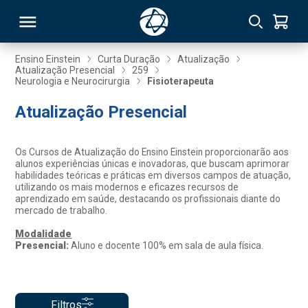
Ensino Einstein
Curta Duração
Atualização
Atualização Presencial
259
Neurologia e Neurocirurgia
Fisioterapeuta
RSO
Atualização Presencial
TIVAS
Os Cursos de Atualização do Ensino Einstein proporcionarão aos
S
IN
alunos experiências únicas e inovadoras, que buscam aprimorar
habilidades teóricas e práticas em diversos campos de atuação,
utilizando os mais modernos e eficazes recursos de
ONAL
aprendizado em saúde, destacando os profissionais diante do
mercado de trabalho.
Modalidade
Presencial:
Aluno e docente 100% em sala de aula física.
 MBA
Filtros
NTRO