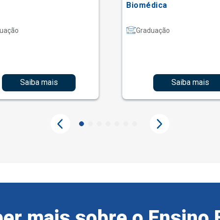
Biomédica
uação
Graduação
Saiba mais
Saiba mais
er mais sobre o Ensino 