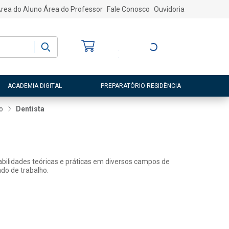
rea do Aluno
Área do Professor
Fale Conosco
Ouvidoria
Bem-vindo
(a)
Entre ou Cadastre-
se
ACADEMIA DIGITAL
PREPARATÓRIO RESIDÊNCIA
o
Dentista
abilidades teóricas e práticas em diversos campos de
do de trabalho.