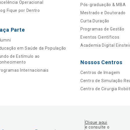
xcelência Operacional
Pós-graduação & MBA
log Fique por Dentro
Mestrado e Doutorado
Curta Duração
aça Parte
Programas de Gestão
Eventos Científicos
lumni
Academia Digital Einstei
ducação em Saúde da População
undo de Estímulo ao
Nossos Centros
onhecimento
rogramas Internacionais
Centros de Imagem
Centro de Simulação Rea
Centro de Cirurgia Robót
Clique aqui
e consulte o