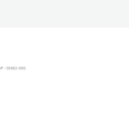
 SP - 05652-000
Ol
C
p
t