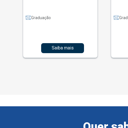
Graduação
Grad
Saiba mais
Quer sab