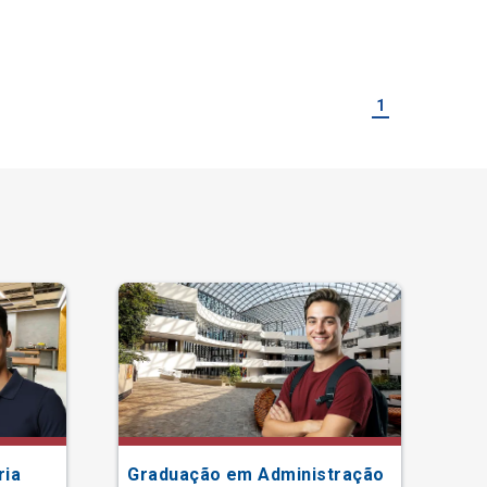
1
ria
Graduação em Administração
Gr