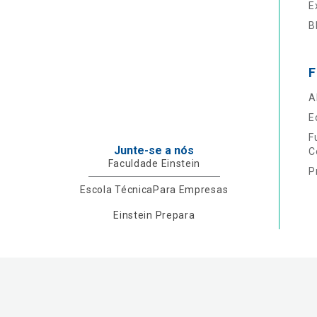
E
B
F
A
E
F
Junte-se a nós
C
Faculdade Einstein
P
Escola Técnica
Para Empresas
Einstein Prepara