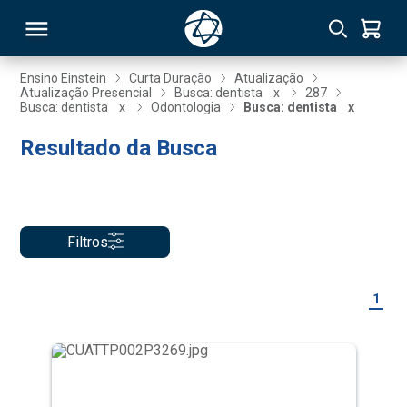
Ensino Einstein
Curta Duração
Atualização
Atualização Presencial
Busca: dentista
x
287
Busca: dentista
x
Odontologia
Busca: dentista
x
RSO
Resultado da Busca
TIVAS
S
IN
Filtros
ONAL
1
 MBA
NTRO