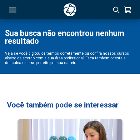
Sua busca não encontrou nenhum
resultado
RSO
Veja se você digitou os termos corretamente ou confira nossos cursos
abaixo de acordo com a sua área profissional. Faça também o teste e
TIVAS
descubra o curso perfeito pra sua carreira.
S
IN
ONAL
Você também pode se interessar
 MBA
NTRO