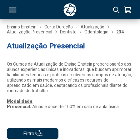
Ensino Einstein
Curta Duração
Atualização
Atualização Presencial
Dentista
Odontologia
234
RSO
Atualização Presencial
TIVAS
Os Cursos de Atualização do Ensino Einstein proporcionarão aos
alunos experiências únicas e inovadoras, que buscam aprimorar
S
IN
habilidades teóricas e práticas em diversos campos de atuação,
utilizando os mais modernos e eficazes recursos de
aprendizado em saúde, destacando os profissionais diante do
ONAL
mercado de trabalho.
Modalidade
Presencial:
Aluno e docente 100% em sala de aula física.
 MBA
Filtros
NTRO