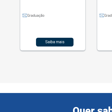
Graduação
Grad
Saiba mais
Quer sab