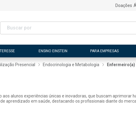
Doações
Á
NTERESSE
ENSINO EINSTEIN
PARA EMPRESAS
lização Presencial
Endocrinologia e Metabologia
Enfermeiro(a)
ão aos alunos experiências únicas e inovadoras, que buscam aprimorar h
 de aprendizado em saúde, destacando os profissionais diante do merca