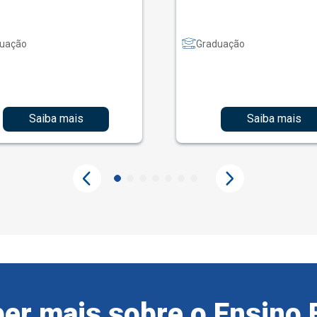
uação
Graduação
Saiba mais
Saiba mais
er mais sobre o Ensino 