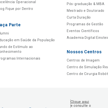
xcelência Operacional
Pós-graduação & MBA
log Fique por Dentro
Mestrado e Doutorado
Curta Duração
aça Parte
Programas de Gestão
Eventos Científicos
lumni
Academia Digital Einstei
ducação em Saúde da População
undo de Estímulo ao
Nossos Centros
onhecimento
rogramas Internacionais
Centros de Imagem
Centro de Simulação Rea
Centro de Cirurgia Robót
Clique aqui
e consulte o