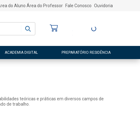
rea do Aluno
Área do Professor
Fale Conosco
Ouvidoria
Bem-vindo
(a)
Entre ou Cadastre-
se
ACADEMIA DIGITAL
PREPARATÓRIO RESIDÊNCIA
abilidades teóricas e práticas em diversos campos de
do de trabalho.