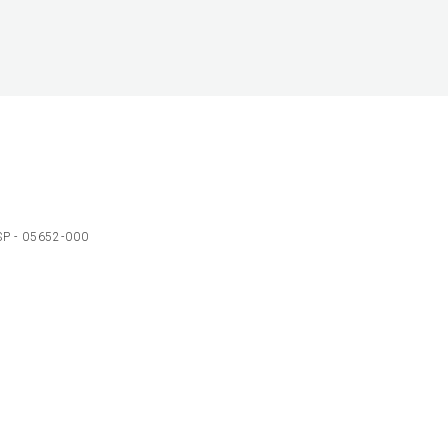
 SP - 05652-000
Ol
C
p
t