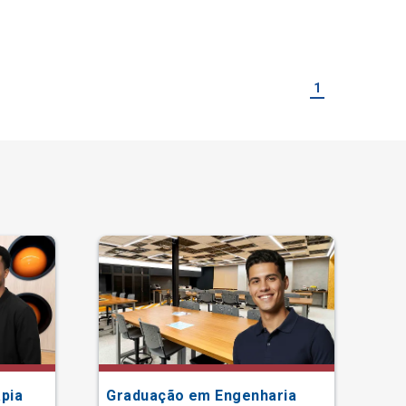
1
pia
Graduação em Engenharia
Gr