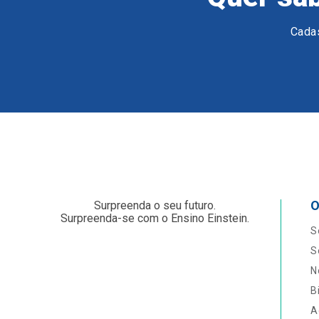
Cadas
O
Surpreenda o seu futuro.
Surpreenda-se com o Ensino Einstein.
S
S
N
B
A