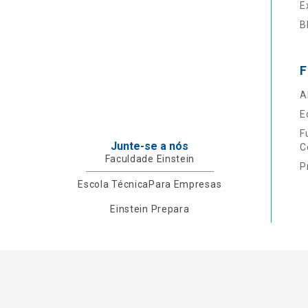
E
B
F
A
E
F
Junte-se a nós
C
Faculdade Einstein
P
Escola Técnica
Para Empresas
Einstein Prepara